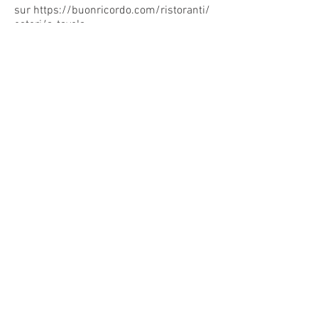
sur
https://buonricordo.com/ristoranti/
esteri/a-tavola